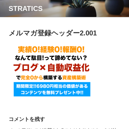
コ
STRATICS
ン
テ
ン
ツ
メルマガ登録ヘッダー2.001
へ
ス
キ
ッ
プ
コメントを残す