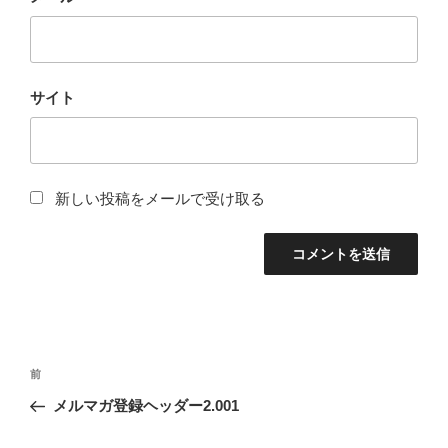
サイト
新しい投稿をメールで受け取る
投
過
前
稿
去
メルマガ登録ヘッダー2.001
ナ
の
ビ
投