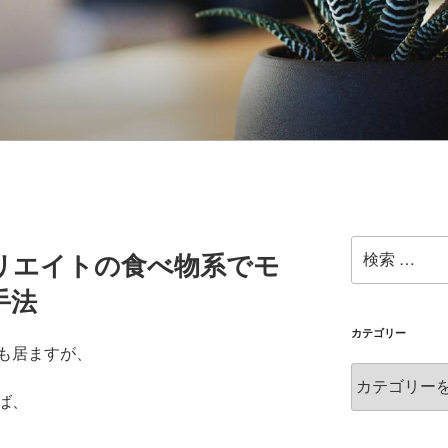
検
リエイトの食べ物系でモ
索:
手法
カテゴリー
も居ますが、
カ
テ
ば、
ゴ
リ