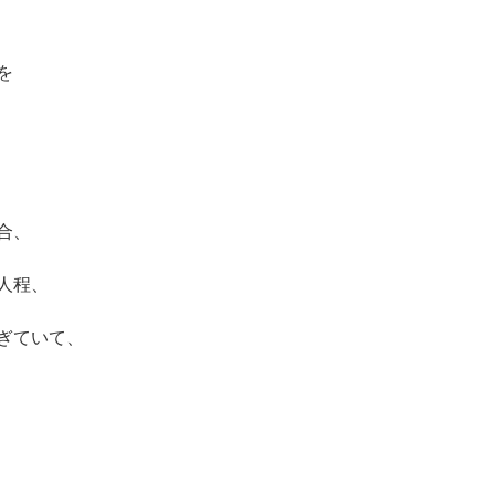
を
合、
人程、
ぎていて、