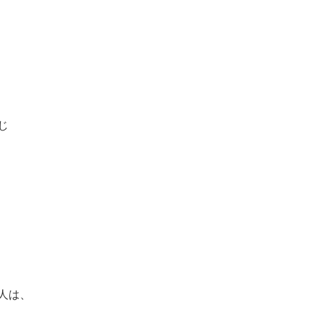
じ
人は、