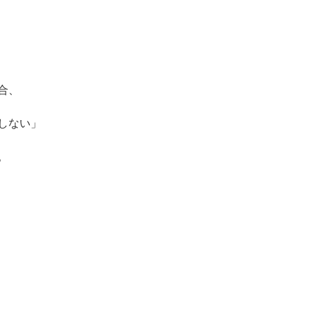
合、
しない」
。