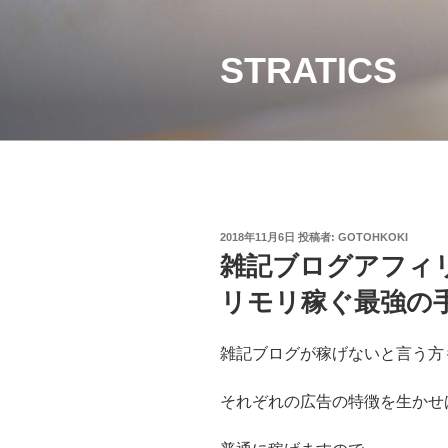
コ
ン
テ
STRATICS
ン
ツ
へ
ス
キ
ッ
プ
投
2018年11月6日
投稿者:
GOTOHKOKI
稿
雑記ブログアフィ
日:
リモリ稼ぐ最強の
雑記ブログが稼げないと言う方
それぞれの広告の特徴を生かせ