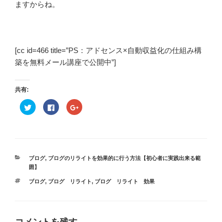
ますからね。
[cc id=466 title=”PS：アドセンス×自動収益化の仕組み構
築を無料メール講座で公開中”]
共有:
ク
F
ク
リ
a
リ
ッ
c
ッ
ク
e
ク
し
b
し
て
o
て
T
o
G
w
k
o
i
で
o
t
共
g
カ
ブログ
,
ブログのリライトを効果的に行う方法【初心者に実践出来る範
t
有
l
テ
囲】
e
す
e
r
る
+
ゴ
タ
で
に
で
ブログ
,
ブログ リライト
,
ブログ リライト 効果
リ
共
は
共
グ
有
ク
有
ー
(
リ
(
新
ッ
新
し
ク
し
い
し
い