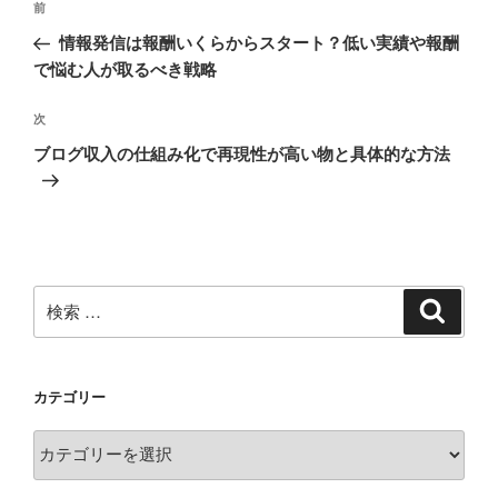
過
前
稿
去
情報発信は報酬いくらからスタート？低い実績や報酬
ナ
の
で悩む人が取るべき戦略
ビ
投
稿
ゲ
次
次
の
ー
ブログ収入の仕組み化で再現性が高い物と具体的な方法
投
シ
稿
ョ
ン
検
検
索
索:
カテゴリー
カ
テ
ゴ