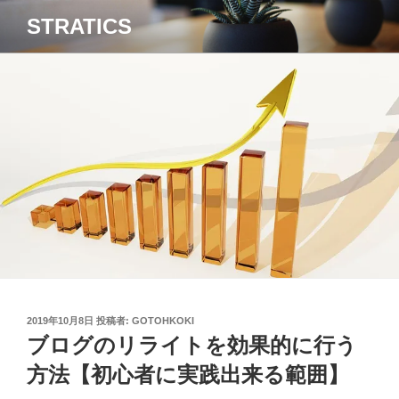
コ
STRATICS
ン
テ
ン
ツ
へ
ス
キ
ッ
プ
投
2019年10月8日
投稿者:
GOTOHKOKI
稿
ブログのリライトを効果的に行う
日:
方法【初心者に実践出来る範囲】