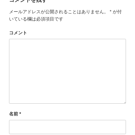
コメントを残す
ウ
て
ウ
ィ
く
ィ
ン
だ
ン
メールアドレスが公開されることはありません。
*
が付
ド
さ
ド
ウ
い
ウ
いている欄は必須項目です
で
(
で
開
新
開
き
し
き
ま
い
ま
コメント
す
ウ
す
)
ィ
)
ン
ド
ウ
で
開
き
ま
す
)
名前
*