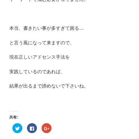
本当、書きたい事が多すぎて困る…
と言う風になって来ますので、
現在正しいアドセンス手法を
実践しているのであれば、
結果が出るまで諦めないで下さいね。
共有:
ク
F
ク
リ
a
リ
ッ
c
ッ
ク
e
ク