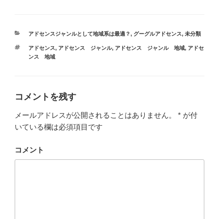
し
b
し
て
o
て
T
o
G
w
k
o
i
で
o
t
共
g
カ
アドセンスジャンルとして地域系は最適？
,
グーグルアドセンス
,
未分類
t
有
l
テ
e
す
e
タ
アドセンス
,
アドセンス ジャンル
,
アドセンス ジャンル 地域
,
アドセ
r
る
+
ゴ
グ
で
に
で
ンス 地域
リ
共
は
共
有
ク
有
ー
(
リ
(
新
ッ
新
し
ク
し
い
し
い
コメントを残す
ウ
て
ウ
ィ
く
ィ
ン
だ
ン
メールアドレスが公開されることはありません。
*
が付
ド
さ
ド
ウ
い
ウ
いている欄は必須項目です
で
(
で
開
新
開
き
し
き
ま
い
ま
コメント
す
ウ
す
)
ィ
)
ン
ド
ウ
で
開
き
ま
す
)