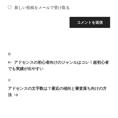
新しい投稿をメールで受け取る
投
過
前
稿
去
アドセンスの初心者向けのジャンルはコレ！超初心者
ナ
の
でも実績が出やすい
ビ
投
稿
ゲ
次
次
の
ー
アドセンスの文字数は？最近の傾向と審査落ち向けの方
投
シ
法
稿
ョ
ン