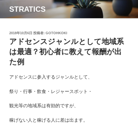
コ
STRATICS
ン
テ
ン
ツ
投
2018年10月6日
投稿者:
GOTOHKOKI
稿
アドセンスジャンルとして地域系
へ
日:
ス
は最適？初心者に教えて報酬が出
キ
た例
ッ
プ
アドセンスに参入するジャンルとして、
祭り・行事・飲食・レジャースポット・
観光等の地域系は有効的ですが、
稼げない人と稼げる人に差は出ます。