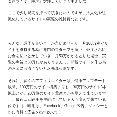
と言うのは「維持」が難しくなって来ました。
ここで少し疑問を持って頂きたいのですが、法人化や組
織化しているサイトの実際の維持費などです。
みんな、調子が良い事しか言いませんが、月100万稼ぐサ
イトを維持する為に専門のスタッフを雇い、外注さんに
お金を払いとかしていき、月50万かかるとした場合、実
際の利益は50万しかありませんし、新規サイトを作る為
のお金にも流さないとお先真っ暗です。
それに、多くのアフィリエイターは、健康アップデート
以降、100万円のサイト構築よりも、30万円のサイト3本
以上とか、20万位のサイト量産とかも増えて来ています
し、最近はad運用を主軸にしている人も増えて来ている
位です（ad運用は、Facebook、Google広告、グノシーと
かに有料で広告を出す奴です）